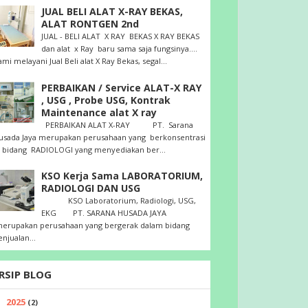
JUAL BELI ALAT X-RAY BEKAS,
ALAT RONTGEN 2nd
JUAL - BELI ALAT X RAY BEKAS X RAY BEKAS
dan alat x Ray baru sama saja fungsinya....
ami melayani Jual Beli alat X Ray Bekas, segal...
PERBAIKAN / Service ALAT-X RAY
, USG , Probe USG, Kontrak
Maintenance alat X ray
PERBAIKAN ALAT X-RAY PT. Sarana
usada Jaya merupakan perusahaan yang berkonsentrasi
i bidang RADIOLOGI yang menyediakan ber...
KSO Kerja Sama LABORATORIUM,
RADIOLOGI DAN USG
KSO Laboratorium, Radiologi, USG,
EKG PT. SARANA HUSADA JAYA
erupakan perusahaan yang bergerak dalam bidang
enjualan...
RSIP BLOG
2025
►
(2)