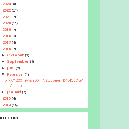
2024
►
(8)
2022
►
(21)
2021
►
(2)
2020
►
(11)
2019
►
(7)
2018
►
(3)
2017
►
(4)
2016
▼
(7)
Oktober
►
(1)
September
►
(1)
Juni
►
(2)
Februari
▼
(1)
X-RAY 200 mA & 300 mA Stationer , RADIOLOGY
Genera...
Januari
►
(2)
2015
►
(4)
2014
►
(16)
ATEGORI