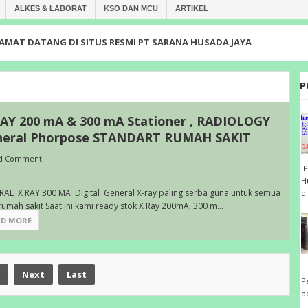
ALKES & LABORAT
KSO DAN MCU
ARTIKEL
ATANG DI SITUS RESMI PT SARANA HUSADA JAYA
P
AY 200 mA & 300 mA Stationer , RADIOLOGY
neral Phorpose STANDART RUMAH SAKIT
d Comment
P
H
AL X RAY 300 MA Digital General X-ray paling serba guna untuk semua
d
rumah sakit Saat ini kami ready stok X Ray 200mA, 300 m...
AD MORE
P
Next
Last
P
p