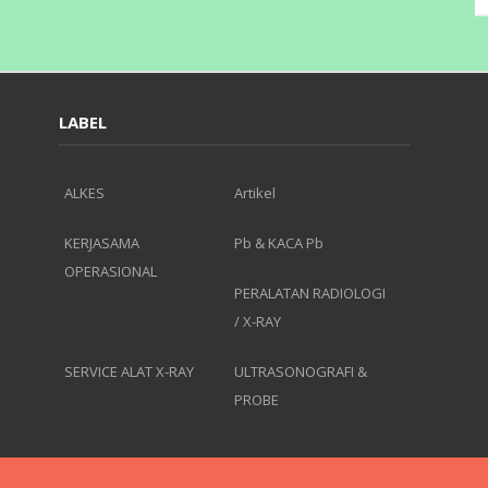
LABEL
ALKES
Artikel
KERJASAMA
Pb & KACA Pb
OPERASIONAL
PERALATAN RADIOLOGI
/ X-RAY
SERVICE ALAT X-RAY
ULTRASONOGRAFI &
PROBE