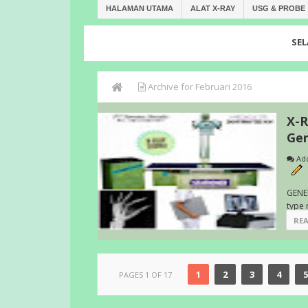
HALAMAN UTAMA
ALAT X-RAY
USG & PROBE
SELAMAT D
Archive for Februari 2016
X-R
Ge
Ad
GENER
type 
RE
1
2
3
4
5
PAGES 1 OF 17