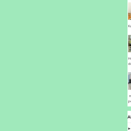
K
H
d
m
p
A